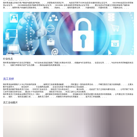
凯时尊龙建立并执行客户数据与隐私保护机制，，，，并获取相关资质证书，，，包括但不限于CCRC信息安全服务资质认证证书、、、ISO27001信息安全管理体
系认证证书、、、ISO20000信息技术服务管理体系认证证书、、ISO22301 业务连续性管理体系认证证书等，，，通过信息化手段建立完善的维保客户服务体
系，，，，保障对客户的服务过程标准化、、、、透明化、、、高效化，，，，做到问题有记录、、、问题有跟踪、、问题有答复、、、问题有总结。。。。
行业生态
凯时尊龙积极参与行业生态环建设，，与行业知名设备及服务厂商建立长期合作关系，，积极参与行业研究会、、交流论坛等，，，，与合作伙伴共同构建具有活
力、、、创新力和影响力的产业生态圈，，，推动金融科技高质量发展。。。。
员工关怀
凯时尊龙始终重视个人与公司的协同发展，，，，保障员工的发展通道畅通，，，，同时通过一系列的培养活动，，，不断完善员工能力发展地图，，，，主要从
数字化领导力、、、、前沿技术、、、、行业视野及趋势、、企业文化等多个角度培养员工综合素质。。
凯时尊龙积极开展各类员工活动，，丰富员工业余生活，，鼓励员工充分表达自己、、、、展示自我，，，也促进了员工之间的沟通与交流。。。公司开展了对员
工的节日慰问关怀活动，，通过红十字会急求培训、、、消防演习等活动，，对员工进行公共安全教育。。
凯时尊龙员工互助基金会秉承平时注入一滴水，，，难时拥有互助情的互助精神，，，切实解决员工突发性的重大疾病及意外伤害困难。。公司通过员工互助基金
会，，做好、、、做实送温暖工程，，，，服务员工需求，，，，积极助力和谐劳动关系建设，，，，提升员工幸福指数。。。。
员工活动图片