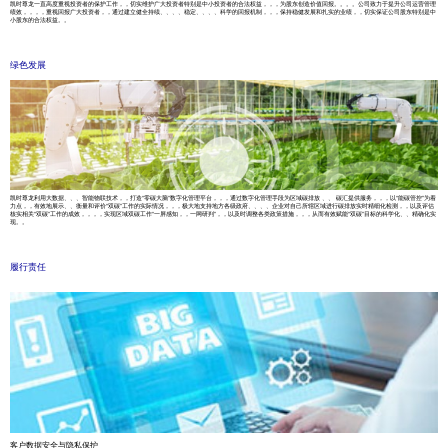
凯时尊龙一直高度重视投资者的保护工作，，切实维护广大投资者特别是中小投资者的合法权益，，，为股东创造价值回报。。。。公司致力于提升公司运营管理
绩效，，，，重视回报广大投资者，，通过建立健全持续、、、、稳定、、、、科学的回报机制，，，保持稳健发展和扎实的业绩，，切实保证公司股东特别是中
小股东的合法权益。。
绿色发展
凯时尊龙利用大数据、、、智能物联技术，，打造“零碳大脑”数字化管理平台，，，通过数字化管理手段为区域碳排放 、、 碳汇提供服务，，，以“能碳管控”为着
力点，，有效地展示、、衡量和评价“双碳”工作的实际情况，，，极大地支持地方各级政府、、、、企业对自己所辖区域进行碳排放实时精细化检测，，以及评估
核实相关“双碳”工作的成效，，，，实现区域双碳工作“一屏感知，，一网研判”，，以及时调整各类政策措施，，，从而有效赋能“双碳”目标的科学化、、精确化实
现。。
履行责任
客户数据安全与隐私保护