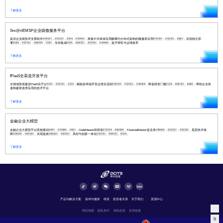
了解更多
Sm@rtEMSP企业级微服务平台
提供企业级技术支撑组件，，，，将集中式单体应用解耦为分布式架构的微服务应用，，，实现独立部
署，，，，支持集成，，，，提升弹性与运维效率
了解更多
fPaaS全渠道开发平台
全领域渠道建设PaaS化平台，，，赋能多终端开发运维全流程，，，降低研发门槛，，，帮助企业快
速构建渠道类应用的技术平台
了解更多
金融企业大模型
金融企业大模型平台双核驱动，，，CodeMaster助研发，，FinancialMaster促业务，，，底层技术保
障，，实现提效、、风控与创新一体化。。。
了解更多
产品与解决方案
咨询与服务
研发
投资者关系
关于我们
资源中心
网站地图
隐私条约
隐私政策
友情链接