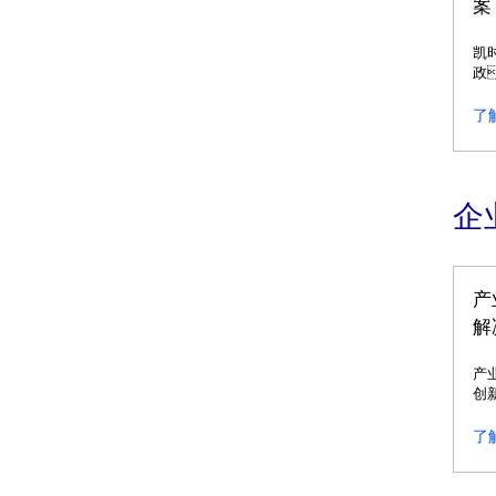
案
凯
政
融
育
了
验
为
服
企
产
解
产
创
造
用
了
护
务