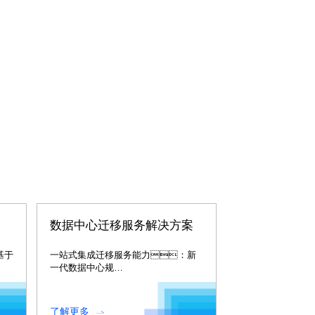
数据中心迁移服务解决方案
是基于
一站式集成迁移服务能力：新
一代数据中心规
，
划、、、建
达
设、、、、优
化、、容
了解更多