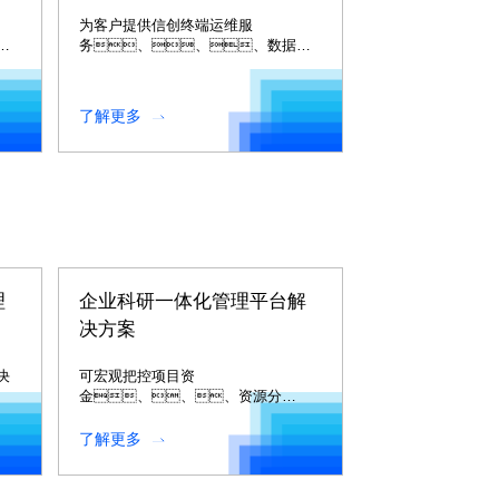
为客户提供信创终端运维服
，
务、、、数据中
心运维服
基
务、、、、
应
业务系统运维服
了解更多
务、、、、适
。
配迁移服
务、、、、
安全维保服务等信创运维服
务。。。。
理
企业科研一体化管理平台解
决方案
决
可宏观把控项目资
金、、、资源分
配；可实时查看科研项目核心
业务数据报告并进行深度分
了解更多
析；可实时监控各个项目动
态。。