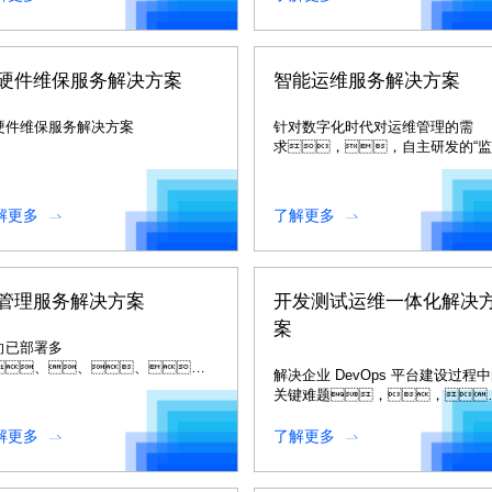
网、、区块
、、数字资产等前沿
术领域保驾护航，，
动客户数字创新进
硬件维保服务解决方案
智能运维服务解决方案
。。。。
硬件维保服务解决方案
针对数字化时代对运维管理的需
求，，自主研发的“
控析”一体化智能运维解决方
案。。。
解更多
了解更多
管理服务解决方案
开发测试运维一体化解决
案
向已部署多
、、、、
解决企业 DevOps 平台建设过程
创基础设施的行业用
关键难题，，
，，，提供自
完善和提升持续交付软件和 IT 服
化、、自动化的云服
能力，，有效的支撑和
解更多
了解更多
快速交付服务。。
领业务的发
展。。。