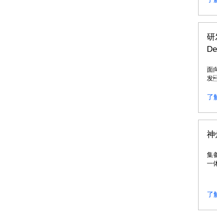
研
De
面
发
测
平
了
神
集
一
品
的
护
了