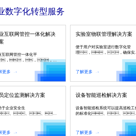
业数字化转型服务
业互联网管控一体化解决
实验室物联管理解决方案
案
便于用户对实验室进行数字化管
理，，，确保实
业互联网管控一体化平
室管理的安
，，，，包
全、、、、
企业底层生产过程控
适、、节能环
、、、、产
解更多
了解更多
保。。。。
质量控
、、、设备运
状态监控、、能源监测
监控等大量工业现场信
员定位监测解决方案
设备智能巡检解决方案
。。。。
助于企业安全生
设备智能巡检系统可以提高巡检工
、、、、
的标准化、、
工建设等本质安全水平的提
智能化、、、科
。。
化。。
解更多
了解更多