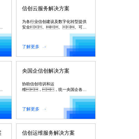
信创云服务解决方案
为各行业信创建设及数字化转型提供
。
安全、、、可
计
靠、、、、
原
完备、、一致的一体化
云服务。。。
了解更多
央国企信创解决方案
协助信创培训和运
结
维，，统一央国企各成
特
员单位信创评价标准、、
替代方
法、、、、
了解更多
实施步
骤，，，，
帮助央国企信创工作真正落
地。。。
案
信创运维服务解决方案