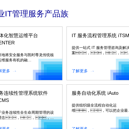
业IT管理服务产品族
体化智慧运维平台
IT 服务流程管理系统 iTS
ENTER
提供一站式 IT 服务管理咨询及解
案，，，
新地将安全服务与凯时尊龙传统核
为 IT 服务数字化运营管理赋
运维服务有机的融
能。。。
，，打造出
“安、、
解更多
了解更多
、、
、、
、、、
、、智”为一体的智慧运
务连续性管理系统软件
服务自动化系统 iAuto
平台。。。
BCMS
提供组织级全流程自动化运
维，，可以把企业最
于业务连续性全生命周期管理的设
的运维流程固化为模
理念，，，采
板。。。
一体化的技术管理平
。。。。
解更多
了解更多