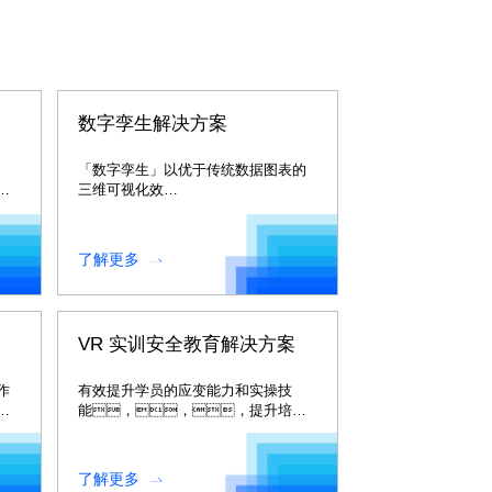
数字孪生解决方案
「数字孪生」以优于传统数据图表的
验
三维可视化效
果，，，，
舒
同步信息传输监控交互技术实现厂区
园区的整体可视化。。
了解更多
VR 实训安全教育解决方案
作
有效提升学员的应变能力和实操技
、
能，，，提升培训
学
效果，，，突破时
空限制，，，降低
培训成本。。
了解更多