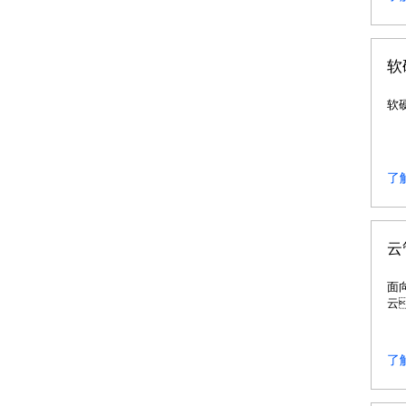
联
链
技
驱
软
程
软
了
云
面
云
信
户
助
了
务