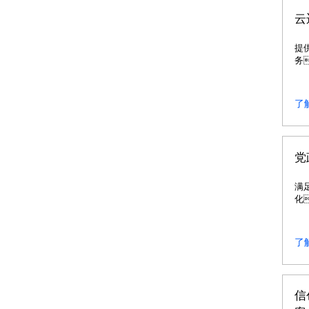
云
提
务
状
迁
构
了
党
满
化
化
应
求
了
力
转
信