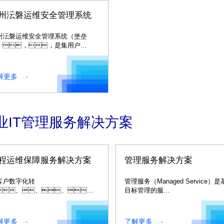
州沄磐运维安全管理系统
州沄磐运维安全管理系统（堡垒
），，是集用户
ccount）管
、、、、
（Authorization）管
解更多
、、认证
uthentication）管理和综合审计
Audit）于一体的集中运维管理系
。。。
业IT管理服务解决方案
程运维保障服务解决方案
管理服务解决方案
客户数字化转
管理服务（Managed Service）
、、、、
目标管理的服
工智
务，，，
、、、、
确保客户信息系统运行考核目标的
计算、、、物
成。。。
解更多
了解更多