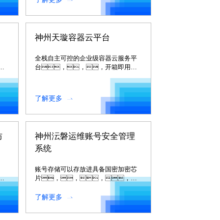
神州天璇容器云平台
全栈自主可控的企业级容器云服务平
供
台，，，开箱即用的
异
企业级多云管
理。。。。
了解更多
防
神州沄磐运维账号安全管理
系统
账号存储可以存放进具备国密加密芯
综
片，，，，独
立硬件部署的密码保险
。
箱，，，以确保
了解更多
账号密码存储的安全。。