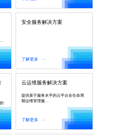
灾、、、迁
移、、物
流、、、备
件、、、运
安全服务解决方案
维。。。。
监管
了解更多
方
云运维服务解决方案
提供基于服务水平的云平台全生命周
期运维管理服
中的
务。。。
，
务的
引
了解更多