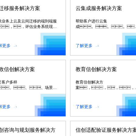
迁移服务解决方案
云集成服务解决方案
供业务上云及云间迁移的端到端服
帮助客户进行云集
，，评估业务系统现
成。。。
，，，规划设计
根据与用户、、规划设
移架
部门、、、各
。。。。
厂商及监理单位协作的最佳实
解更多
了解更多
践。。
政信创解决方案
教育信创解决方案
足客户多样
教育信创解决方
、、、场景
案，，，，
、、、个性化的
合信创业务特点和教育信息化行业
用需
色。。。
，，，，助
解更多
了解更多
中大型与集团企业客户实现数字化
型升级。。
创咨询与规划服务解决方
信创适配验证服务解决方