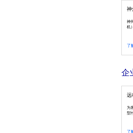
神
神
机
（A
理
授权
了
理
（A
（
统
企
远
为
型
人
能
云
了