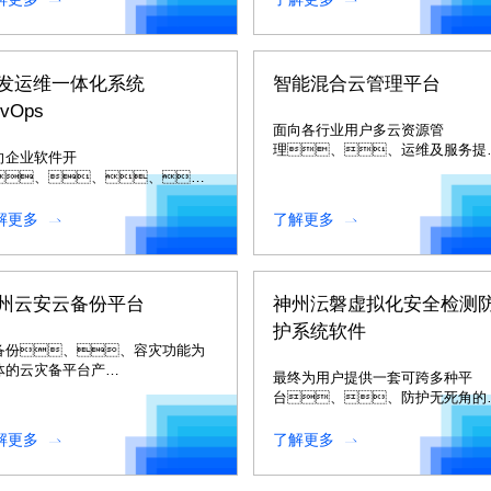
发运维一体化系统
智能混合云管理平台
vOps
面向各行业用户多云资源管
理、、运维及服务提
向企业软件开
的综合挑战，，提供
、、、、
构异地异芯片多云资源的统一管
试及部署全过程的一站式持续交付
理。。。。
台。。。
解更多
了解更多
州云安云备份平台
神州沄磐虚拟化安全检测
护系统软件
备份、、容灾功能为
体的云灾备平台产
最终为用户提供一套可跨多种平
，，，为用户
台、、防护无死角的
混合 IT 环境提供统一的灾备保
合云安全解决方
。。。。
案。。。
解更多
了解更多