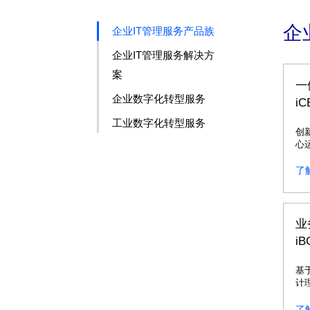
企
企业IT管理服务产品族
企业IT管理服务解决方
案
一
企业数字化转型服务
iC
工业数字化转型服务
创
心
合
集
了
监
管
控
营
业
维
i
基
计
用
台
了