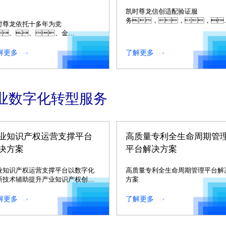
凯时尊龙信创适配验证服
务，，，
时尊龙依托十多年为党
基于信创适配验证实验
、、、金
室，，，建设
、、、、教
于多种技术路线的适配测试平台和
等行业客户信创服务经
解更多
了解更多
用迁移平
，，，，
台。。。
客户提供全方位的信创咨询与规划
务。。。。
业数字化转型服务
业知识产权运营支撑平台
高质量专利全生命周期管
决方案
平台解决方案
业知识产权运营支撑平台以数字化
高质量专利全生命周期管理平台解
新技术辅助提升产业知识产权创
方案
、、、运
、、保
解更多
了解更多
、、、管理和服
水平。。。