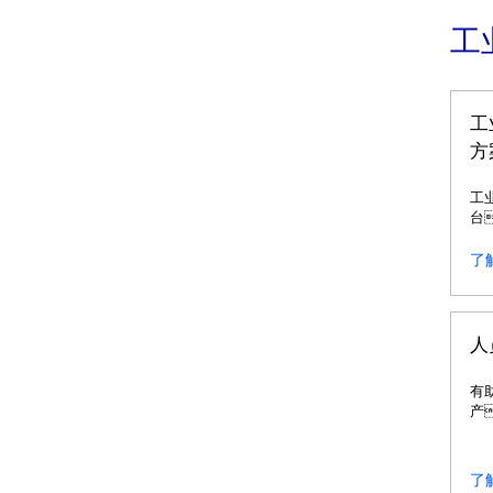
工
工
方
工
台
含
制
了
品
制
行
与
人
息
有
产
施
升
了