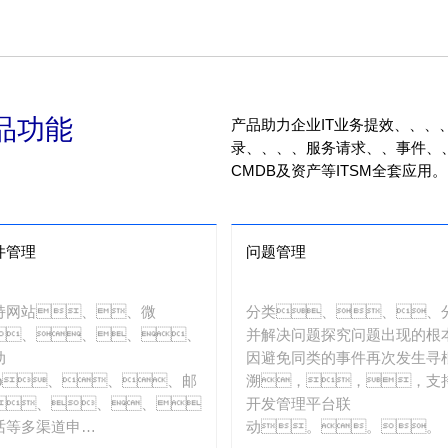
人为风
。。。。
品功能
产品助力企业IT业务提效、、、、
录、、、、服务请求、、事件、
CMDB及资产等ITSM全套应用。
件管理
问题管理
持网站、、微
分类、、、
、、、、
并解决问题探究问题出现的根
动
因避免同类的事件再次发生寻
pp、、、邮
溯，，，支
、、、、
开发管理平台联
话等多渠道申
动。。。