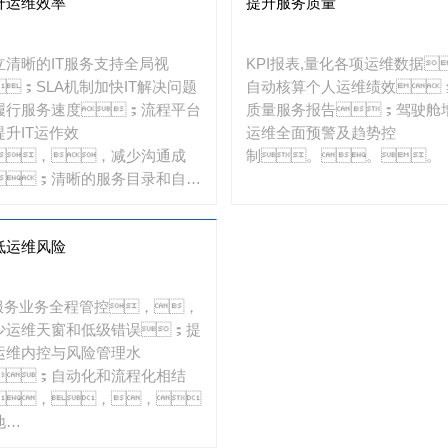
升运维效率
提升服务质量
立清晰的IT服务支持全局视
KPI报表,量化各项运维数据
；SLA机制加快IT解决问题
自动核算个人运维绩效
履行服务速度；流程平台
质量服务报告；驾驶舱
提升IT运作效
运维全面预警及趋势控
，，减少沟通成
制。。。
；清晰的服务目录和自动
请
，，，，让
低运维风险
务化繁为
。。。
T服务业务全程管控，，
少运维天窗和低级错误；提
运维内控与风险管理水
；自动化和流程化相结
，，，，
地
OP，，，减