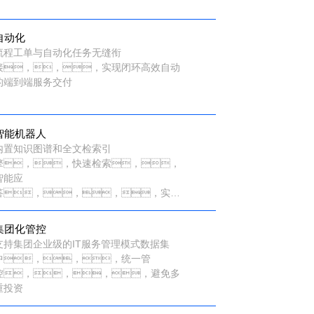
自动化
流程工单与自动化任务无缝衔
接，，，实现闭环高效自动
的端到端服务交付
智能机器人
内置知识图谱和全文检索引
擎，，快速检索，，
智能应
答，，，，实现
0线服务支持
集团化管控
支持集团企业级的IT服务管理模式数据集
中，，，统一管
控，，，，避免多
重投资