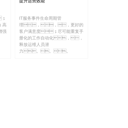
提升运营效能
；
IT服务事件生命周期管
；高
理，，，更好的
增强
客户满意度；尽可能重复手
册化的工作自动化，，
释放运维人员潜
力。。。