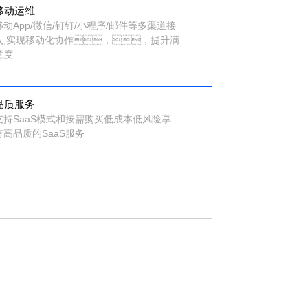
移动运维
移动App/微信/钉钉/小程序/邮件等多渠道接
入,实现移动化协作，，提升满
意度
品质服务
支持SaaS模式和按需购买低成本低风险享
有高品质的SaaS服务