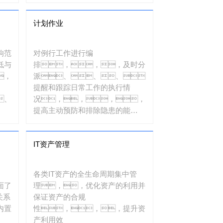
快速定位知识点。。
计划作业
响范
对例行工作进行编
低与
排，，，及时分
，
派、、、、
提醒和跟踪日常工作的执行情
、
况，，，，
提高主动预防和排除隐患的能
力，，降低故障发
生。。
IT资产管理
各类IT资产的全生命周期集中管
面了
理，，优化资产的利用并
关系
保证资产的合规
内置
性，，，提升资
产利用效