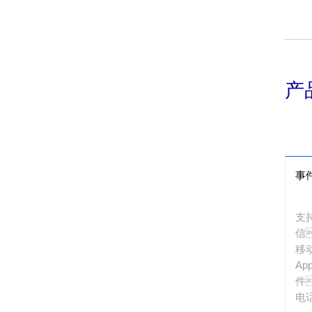
少
险
产
事
支
信
移
A
件
电