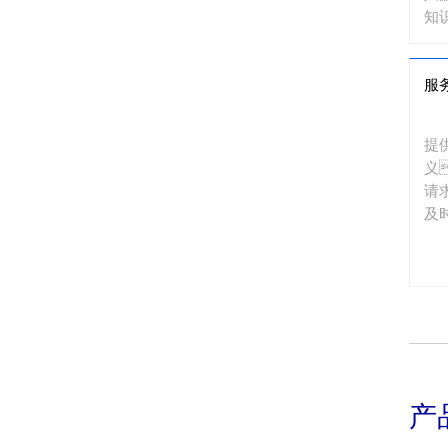
知
送
荷
服
提高
明
提
义
请
及
产