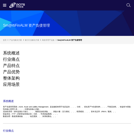
Sm@rtiFinALM 资产负债管理
首页
产品与解决方案
银行行业解决方案
风险管理产品族
Sm@rtiFinALM 资产负债管理
系统概述
行业痛点
产品特点
产品优势
整体架构
应用场景
系统概述
资产负债管理系统（ALM, Asset and Liability Management）是金融机构用于动态监控、、、、分析、、优化资产与负债结构，，，，平衡流动性、、收益性与风险
性的核心管理工具，，，，主要包括核心功能​​：​​
流动性管理​​：实时监测头寸缺口，，，，预警流动性风险。。。​​风险计量​​：压力测试、、、、情景模拟、、、、资本充足率（RWA）预测。。。
收益优化​​：FTP（内部资金转移定价）分析、、司库损益预测。。。。​​
数据治理​​：数据质量校验、、、、动态更新、、、跨系统整合。。。
行业痛点