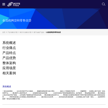
全流程网贷和零售信贷
首页
产品与解决方案
银行行业解决方案
数字金融产品族
全流程网贷和零售信贷
系统概述
行业痛点
产品特点
产品优势
整体架构
应用场景
相关案例
系统概述
一体化信贷系统，，，以分布式技术平台为基础，，，微服务架构体系为设计理念，，，，融合人工智能技术应用，，，，构建网贷、、信贷线上线下业务一体化
管理平台。。。通过数字人面审官技术，，，，实现面审流程动态匹配、、、、人机对话及客户面审风险模型评估；提升效率、、降低风险的同时，，通过智能化
人机交互提升用户体验，，从而使客户能够快速开展信贷业务。。通过搭建信贷业务中台，，，帮助银行在相同应用体系下同时开展互联网贷款业务与传统信贷业
务，，，，同时将贷款核心从传统核心系统剥离出来，，，，建立独立后台应用，，，，支持信贷业务贷款核算，，以实现线上线下业务一体化，，，信贷管理与
核算一体化的完整解决方案。。