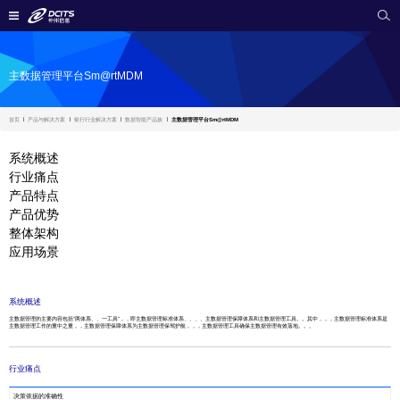
主数据管理平台Sm@rtMDM
首页
产品与解决方案
银行行业解决方案
数据智能产品族
主数据管理平台Sm@rtMDM
系统概述
行业痛点
产品特点
产品优势
整体架构
应用场景
系统概述
主数据管理的主要内容包括“两体系、、一工具”，，即主数据管理标准体系、、、、主数据管理保障体系和主数据管理工具。。其中，，，主数据管理标准体系是
主数据管理工作的重中之重，，主数据管理保障体系为主数据管理保驾护航，，，主数据管理工具确保主数据管理有效落地。。。
行业痛点
决策依据的准确性