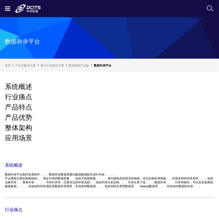
数据补录平台
首页
产品与解决方案
银行行业解决方案
数据智能产品族
数据补录平台
系统概述
行业痛点
产品特点
产品优势
整体架构
应用场景
系统概述
数据补录平台能对各系统中，，，数据存在数据质量问题或数据缺失进行补录。。。。
平台拥有完善的校验机制，，保证补录的数据质量，，包括字段级校验、、、、表内校验及跨表关联校验；灵活定制补录模板，，实现多样的补录需求，，，包括
台账补录、、逐条补录、、、、字段补录等；完善灵活的补录流程，，包括补录任务定制、、、补录任务下发、、、数据补录、、、补录审核等；可以在其他系统
敏捷集成，，，，在较短时间内满足其数据补录需求；支持多种数据源，，，包括传统关系型数据库、、Hadoop数据库，，，支持实时数据的补录。。。
行业痛点