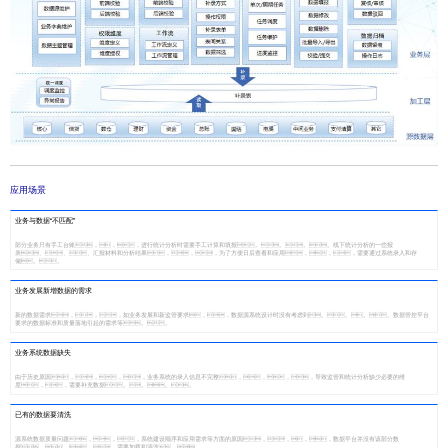
应用场景
业务与数据“不匹配”
部分业务只有手工台账，，，进行统计分析时需要手工计算和填报。。。。线下统计分析的一些报
表、、、汇报材料和分析结果，，，为了方便日后查看和应用，，，需要通过系统录入和存
储。。
业务发展新增数据的需求
新的数据需求，，，如业务发展和新监管要求，，数据源系统设计时没有考虑到。。。。数据管控平台
要求的数据标准和质量落地引起的需求等。。
业务系统数据缺失
由于历史原因，，，，业务系统的录入信息不完整，，，，导致监管和统计分析缺少必要的维
度，，需要补充数据。。。。
已有的数据要清洗
源系统数据质量问题，，，系统建设顺序和应用需求等方面的原因，，，，数据平台并没有该部分数
据，，，，需要加载和清洗。。