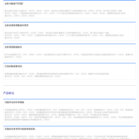
业务与数据“不匹配”
部分业务只有手工台账，，，，进行统计分析时需要手工计算和填报。。。线下统计分析的一些报
表、、汇报材料和分析结果，，，为了方便日后查看和应用，，，，需要通过系统录入和存
储。。。。
业务发展新增数据对需求
部分业务只有手工台账，，，进行统计分析时需要手工计算和填报。。线下统计分析的一些报
表、、、、汇报材料和分析结果，，为了方便日后查看和应用，，，需要通过系统录入和存
储。。
业务系统数据缺失
由于历史原因，，，，业务系统的录入信息不完整，，导致监管和统计分析缺少必要的维度，，需要补充
数据。。
已有的数据要清洗
源系统数据质量问题，，系统建设顺序和应用需求等方面的原因，，，数据平台并没有该部分数
据，，，，需要加载和清洗。。
产品特点
功能齐全的补录模板
补录模板用来定义，，补录的数据源，，补录数据内容，，，，校验规则，，，，数据筛选
条件等。。。。目前数据补录平台可以针对单表数据进行新增和修改，，可以自定义补录字段的控件类
型、、、数据类型取值范围、、数据格式等属性。。。可以通过手写代码的方
式，，，，添加字段级校验、、、、表内校验及跨表关联校验规则。。。可以设置数据筛选
规则在拉取数据源中需要修改补录的数据。。
完善的任务管理与校验审核机制
补录模板新建完成后，，，，需要根据模板对机构下发补录任务，，平台支持任务下发到复杂的机构的指定角