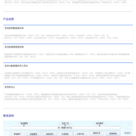
色。。。。补录任务可分为单次任务、、、周期任务，，，，可一次性下发任
务，，也可以自定义周期性定时下发补录任务。。。补录数据可以系统自动审核也可以人工审核。。。
产品优势
支持多种数据源补录
支持补录多种数据库，，，，如MySQL、、、Oracle、、、、达
梦、、、、GaussDB、、MongoDB、、、GBase等。。。。
灵活的权限维度控制
独创的基于“权限维度”的权限机制，，能适应任何上游系统的数据（补录）权限规则，，满足复杂组织中任务自动下发和数据填报
权限控制。。。。
支持大数据量的导入导出
支持用Excel批量导入/导出数据。。。。提供异步任务管理功能，，，可查看导入/导出进度，，导入数
据条数,对导入失败的数据报错，，，可提供导入报错信息，，，，报错信息用用导入的Excel样式记录返
回，，，，可下载查看，，，，对导入失败数据还可增量再次导入。。。。
支持多法人
可对源数据的抽取、、、数据跑批执行等数据处理进行独立操作、、、、支持补录处理流程的特色
化，，，对不同法人配置不同流程、、、按法人机构的实际情况对任务进行跑批处理、、可对配置虚拟总行
的管理员但对各法人的填报人等进行独立配置，，，，确保各自数据独立、、不可见。。。。
整体架构