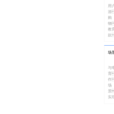
用
游
购
物
教
款
系
款
场
满
求
与
育
作
场
景
实现
化
购