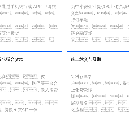
户通过手机银行或 APP 申请旅
为中小微企业提供线上化流动
、、、、
贷款，，
持订单融
、、、、
资、、、
育等消费贷
链金融等场
，，，，
景，，，
统实时审批放
助力企业日常运
，，，，
营。。。
景化联合贷款
线上续贷与展期
足短期资金需
。。。。
电商、、教
针对存量客
、、医疗等平台合
户，，，提
，，，嵌入消费
上化贷款续
期、、、
，，，，
展期服务，，
 “贷款 + 支付” 一体
化流程，，
，，如电商平台分期
提升客户留存
物。。。
率。。。