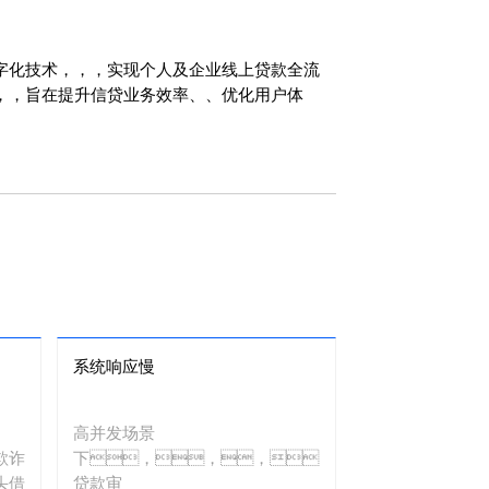
，，，实现个人及企业线上贷款全流
，旨在提升信贷业务效率、、优化用户体
系统响应慢
高并发场景
欺诈
下，，，，
头借
贷款审