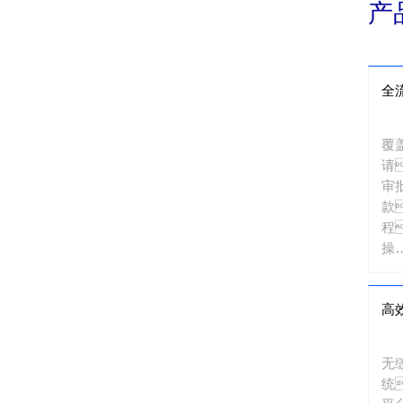
产
全
覆
请
审
款
程
操
作
实
高
无
统