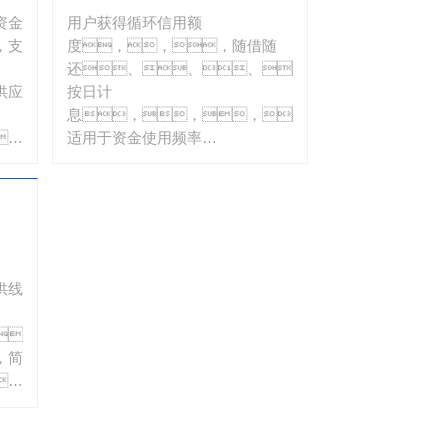
资金
用户获得循环信用额
，支
度，，，随借随
还、、、、
供应
按日计
息，，，，
，
适用于资金使用频率
高、、需求灵活的场
。
景。。。。
供线
、
，简
，
。