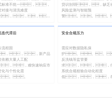
式标准不统一，，
贷识别弱，，缺乏
时对接与清洗难度
风险监测与智能预
，，，，
警。。。
响风控精准度。。
品迭代滞后
安全合规压力
务流程固
需应对数据隐私保
，，，新产品
护、、、
发依赖大量人工配
反洗钱等监管要
，，难快速响应市
求，，，
变化与个性化需
系统合规校验自动化程度
。。
低，，，
法律风
险。。。