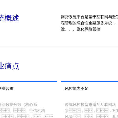
统概述
网贷系统平台是基于互联网与数字化技术
程管理的综合性金融服务系统，，
验、、、强化风险管控
业痛点
据整合难
风控能力不足
外部数据分散（核心系
传统风控模型难适配互联网场
、、征信机构
景，，，对
），，，，
风险、、、多