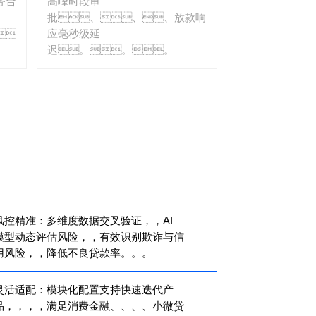
务合
高峰时段审
批、、、放款响
。
应毫秒级延
迟。。。
风控精准：多维度数据交叉验证，，AI
模型动态评估风险，，有效识别欺诈与信
风险，，降低不良贷款率。。。
灵活适配：模块化配置支持快速迭代产
，，，，满足消费金融、、、、小微贷