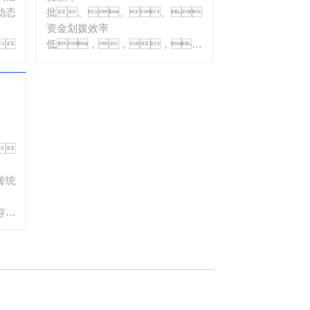
动态
批、、、、
资金划拨效率
。
低，，，，
无法满足用户实时需
求，，，影响
体验与竞争力。。
、
传统
存在