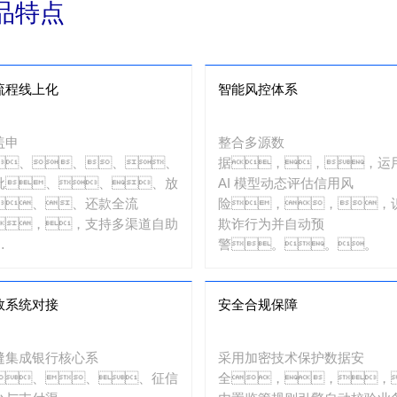
品特点
流程线上化
智能风控体系
盖申
整合多源数
、、、、
据，，，运
批、、、放
AI 模型动态评估信用风
、、还款全流
险，，，
，，支持多渠道自助
欺诈行为并自动预
警。。。
，，，，
时反馈进度。。
效系统对接
安全合规保障
缝集成银行核心系
采用加密技术保护数据安
、、、征信
全，，，