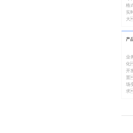
格
实
大
影
产
业
化
开
置
场
求