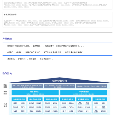
模型化的业务设计理解，，满足同类业务不同产品的快速投产、、满足同一产品在不同渠道的快速推
广。。。。平台产品设计上注重风险控制和合规性，，，保障交易安全和稳定性，，降低金融风
险。。。。
多维度运营管理
满足业务7 x 24不间断运行。。。。完善的系统容错机制，，，提供流量控制、、、、
故障隔离、、、异常处理、、、自动冲正、、、存储转发等全方位的系统容错能
力，，，，确保中间业务平台的稳定运行。。。。
产品优势
集银行中间业务差异化开发、、创新经营、、、智能运维于一体的技术整合与业务处理平台。。。
向导式、、标准化、、拖拽式的开发方式，，便于快速扩展业务模型，，实现新业务的快速推广。。
通用性强、、扩展性好、、安全稳定，，全栈信创支持。。
整体架构