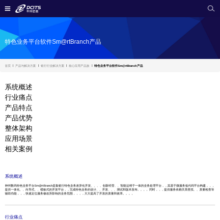
特色业务平台软件Sm@rtBranch产品
首页
产品与解决方案
银行行业解决方案
核心应用产品族
特色业务平台软件Sm@rtBranch产品
系统概述
行业痛点
产品特点
产品优势
整体架构
应用场景
相关案例
系统概述
神州数码特色业务平台Sm@rtBranch是集银行特色业务差异化开发、、、、创新经营、、智能运维于一体的业务处理平台，，其基于微服务低代码平台构建，，，
提供一体化、、向导式、、模板式的开发平台，，完成特色业务的设计、、开发、、、测试和版本发布。。。。同时，，，提供服务依赖关系查找、、质量检查等
辅助功能，，，快速定位服务修改所影响的业务范围，，，，大大提高了开发的质量和效率。。。。
行业痛点