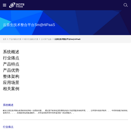
云原生技术整合平台Sm@rtiPaaS
首页
产品与解决方案
银行行业解决方案
云计算产品族
云原生技术整合平台Sm@rtiPaaS
系统概述
行业痛点
产品特点
产品优势
整体架构
应用场景
相关案例
系统概述
解决云原生技术整合体系标准化和统一治理的问题，，通过基于标准化及防腐性的设计为应用提供传统环境、、、云环境中的技术组件、、、中间件的能力标准化
使用方式，，，，实现标准化的集成模式，，并对这些组件和中间件提供统一的治理能力。。
行业痛点